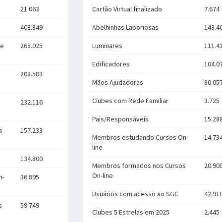
21.063
Cartão Virtual finalizado
7.674
408.849
Abelhinhas Laboriosas
143.4
de
268.025
Luminares
111.4
Edificadores
104.0
208.583
Mãos Ajudadoras
80.05
Clubes com Rede Familiar
3.725
232.116
Pais/Responsáveis
15.28
a
157.233
Membros estudando Cursos On-
14.73
line
134.800
Membros formados nos Cursos
20.90
On-line
n-
36.895
Usuários com acesso ao SGC
42.91
s
59.749
Clubes 5 Estrelas em 2025
2.445