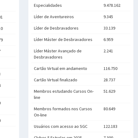
Especialidades
9.478.162
Líder de Aventureiros
9.345
01
Líder de Desbravadores
33.139
10
Líder Máster de Desbravadores
6.959
79
Líder Máster Avançado de
2.241
7
Desbravadores
Cartão Virtual em andamento
116.750
8
Cartão Virtual finalizado
28.737
4
Membros estudando Cursos On-
51.629
line
0
Membros formados nos Cursos
80.649
On-line
0
Usuários com acesso ao SGC
122.183
Clubes 5 Estrelas em 2025
7.300