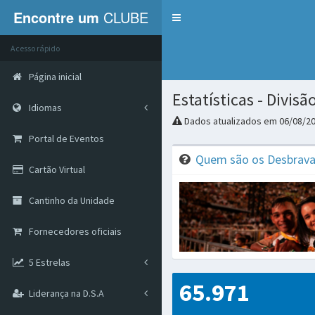
Encontre um
CLUBE
Menu
Acesso rápido
Página inicial
Estatísticas - Divis
Idiomas
Dados atualizados em 06/08/2
Portal de Eventos
Quem são os Desbrava
Cartão Virtual
Cantinho da Unidade
Fornecedores oficiais
5 Estrelas
65.971
Liderança na D.S.A