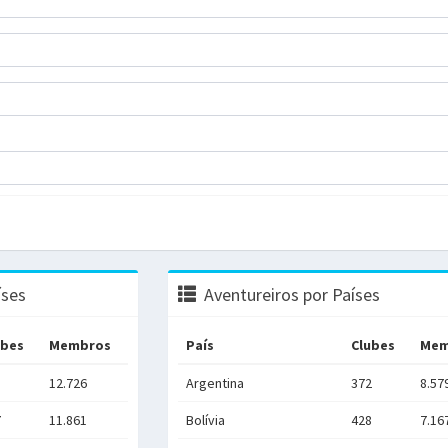
íses
Aventureiros por Países
ubes
Membros
País
Clubes
Mem
5
12.726
Argentina
372
8.57
7
11.861
Bolívia
428
7.16