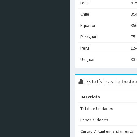
Brasil
9.2
Chile
39
Equador
35
Paraguai
75
Perú
1.5
Uruguai
33
Estatísticas de Desbr
Descrição
Total de Unidades
Especialidades
Cartão Virtual em andamento