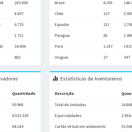
94
283.800
Brasil
6.305
146.
4
8.807
Chile
327
5.00
6
6.725
Equador
211
2.74
1.711
Paraguai
65
1.08
41
34.494
Perú
1.187
19.0
682
Uruguai
27
347
avadores
Estatísticas de Aventureiros
Quantidade
Descrição
Quan
50.968
Total de Unidades
24.86
6.523.339
Especialidades
2.954
64.184
Cartão Virtual em andamento
52.56