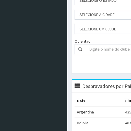
Ou então
Desbravadores por Pa
País
Cl
Argentina
43
Bolívia
48