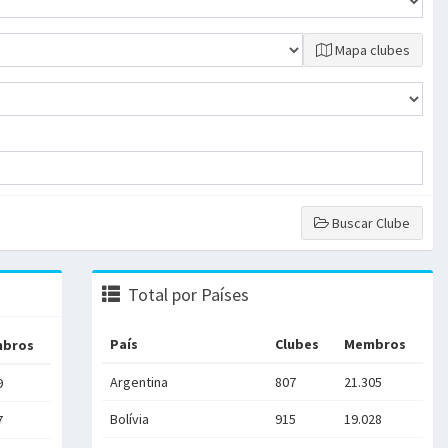
Mapa clubes
Buscar Clube
Total por Países
País
Clubes
Membros
bros
Argentina
807
21.305
9
Bolívia
915
19.028
7