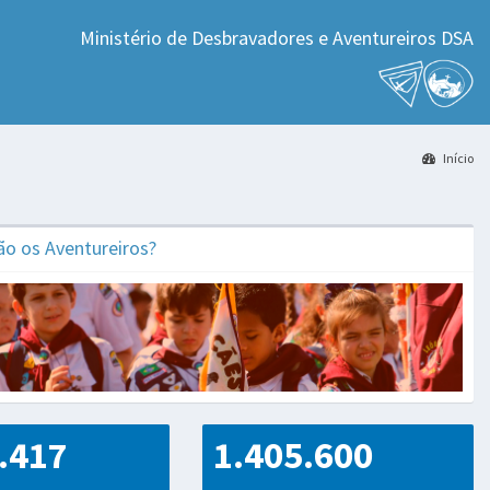
Ministério de Desbravadores e Aventureiros DSA
Início
o os Aventureiros?
.417
1.405.600