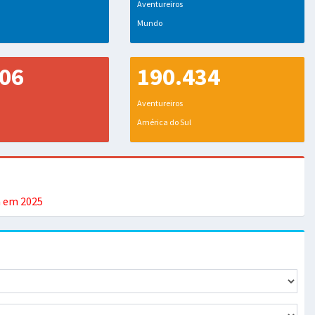
Aventureiros
Mundo
806
190.434
Aventureiros
América do Sul
a em 2025