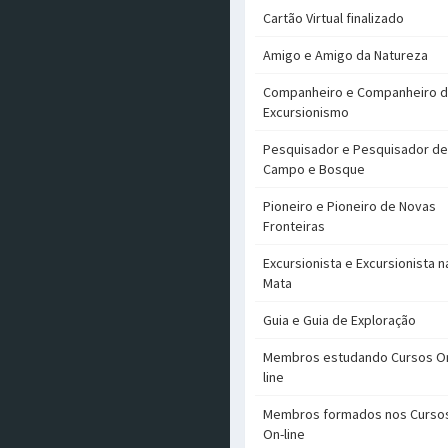
Cartão Virtual finalizado
Amigo e Amigo da Natureza
Companheiro e Companheiro 
Excursionismo
Pesquisador e Pesquisador de
Campo e Bosque
Pioneiro e Pioneiro de Novas
Fronteiras
Excursionista e Excursionista n
Mata
Guia e Guia de Exploração
Membros estudando Cursos O
line
Membros formados nos Curso
On-line