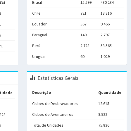
Brasil
15.599
430.234
434
Chile
721
13.816
9
Equador
567
9.466
1
Paraguai
140
2.797
6
Perú
2.728
53.565
71
Uruguai
60
1.029
Estatísticas Gerais
Descrição
Quantidade
tidade
Clubes de Desbravadores
12.615
8
Clubes de Aventureiros
8.922
.823
Total de Unidades
75.836
6