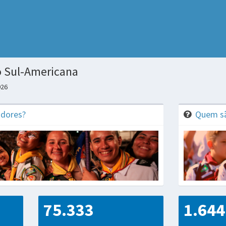
ão Sul-Americana
026
dores?
Quem sã
75.333
1.644