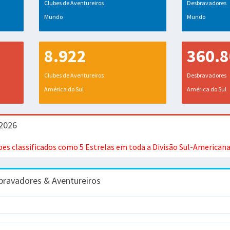
Clubes de Aventureiros
Desbravadores
Mundo
Mundo
8.922
360.
Clubes de Aventureiros
Desbravadores
América do Sul
América do Sul
/2026
ubes classificados como 5 Estrelas em toda a Divisão Sul-American
bravadores & Aventureiros