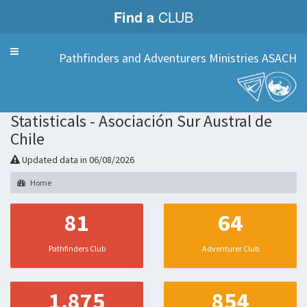
Find a
CLUB
Menu
Pathfinders and Adventurers Ministries ASACH
Statisticals - Asociación Sur Austral de
Chile
Updated data in 06/08/2026
Home
81
64
Pathfinders Club
Adventurer Club
1.875
854