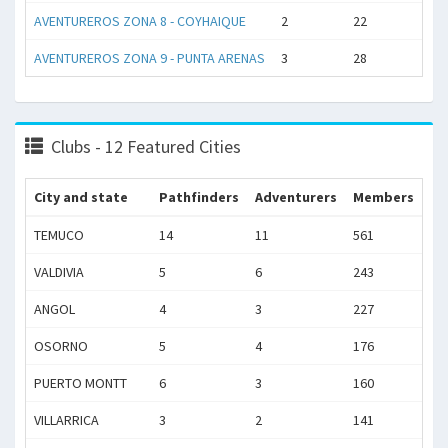
AVENTUREROS ZONA 8 - COYHAIQUE
2
22
AVENTUREROS ZONA 9 - PUNTA ARENAS
3
28
Clubs - 12 Featured Cities
City and state
Pathfinders
Adventurers
Members
TEMUCO
14
11
561
VALDIVIA
5
6
243
ANGOL
4
3
227
OSORNO
5
4
176
PUERTO MONTT
6
3
160
VILLARRICA
3
2
141