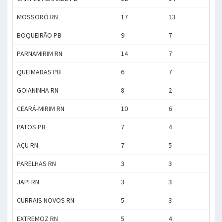
MOSSORÓ RN
17
13
7
BOQUEIRÃO PB
9
7
5
PARNAMIRIM RN
14
7
4
QUEIMADAS PB
6
7
3
GOIANINHA RN
8
2
2
CEARÁ-MIRIM RN
10
6
2
PATOS PB
7
4
2
AÇU RN
7
5
2
PARELHAS RN
3
3
2
JAPI RN
3
3
2
CURRAIS NOVOS RN
5
3
1
EXTREMOZ RN
5
4
1