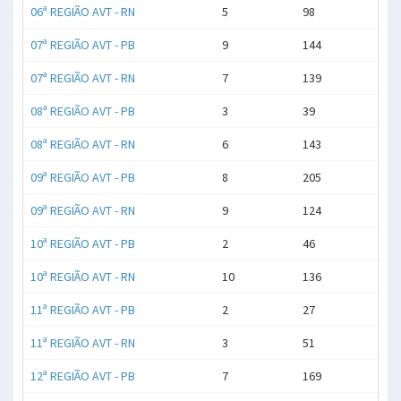
06ª REGIÃO AVT - RN
5
98
07ª REGIÃO AVT - PB
9
144
07ª REGIÃO AVT - RN
7
139
08ª REGIÃO AVT - PB
3
39
08ª REGIÃO AVT - RN
6
143
09ª REGIÃO AVT - PB
8
205
09ª REGIÃO AVT - RN
9
124
10ª REGIÃO AVT - PB
2
46
10ª REGIÃO AVT - RN
10
136
11ª REGIÃO AVT - PB
2
27
11ª REGIÃO AVT - RN
3
51
12ª REGIÃO AVT - PB
7
169