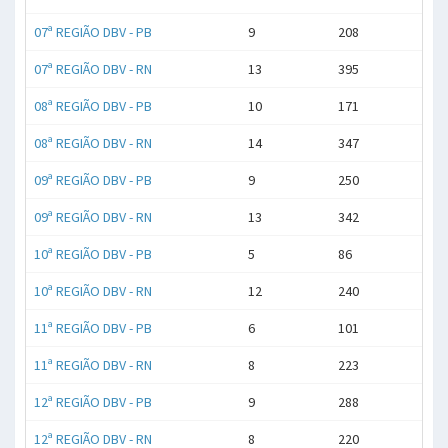
07ª REGIÃO DBV - PB
9
208
07ª REGIÃO DBV - RN
13
395
08ª REGIÃO DBV - PB
10
171
08ª REGIÃO DBV - RN
14
347
09ª REGIÃO DBV - PB
9
250
09ª REGIÃO DBV - RN
13
342
10ª REGIÃO DBV - PB
5
86
10ª REGIÃO DBV - RN
12
240
11ª REGIÃO DBV - PB
6
101
11ª REGIÃO DBV - RN
8
223
12ª REGIÃO DBV - PB
9
288
12ª REGIÃO DBV - RN
8
220