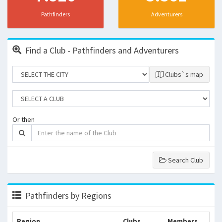
Pathfinders
Adventurers
Find a Club - Pathfinders and Adventurers
Clubs`s map
Or then
Search Club
Pathfinders by Regions
Region
Clubs
Members