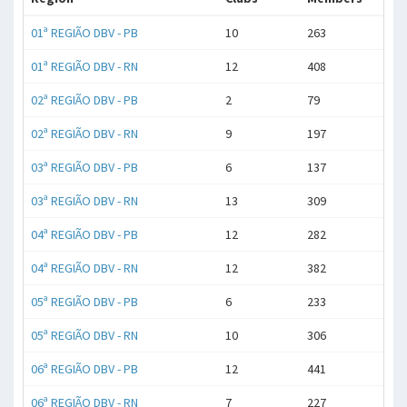
01ª REGIÃO DBV - PB
10
263
01ª REGIÃO DBV - RN
12
408
02ª REGIÃO DBV - PB
2
79
02ª REGIÃO DBV - RN
9
197
03ª REGIÃO DBV - PB
6
137
03ª REGIÃO DBV - RN
13
309
04ª REGIÃO DBV - PB
12
282
04ª REGIÃO DBV - RN
12
382
05ª REGIÃO DBV - PB
6
233
05ª REGIÃO DBV - RN
10
306
06ª REGIÃO DBV - PB
12
441
06ª REGIÃO DBV - RN
7
227