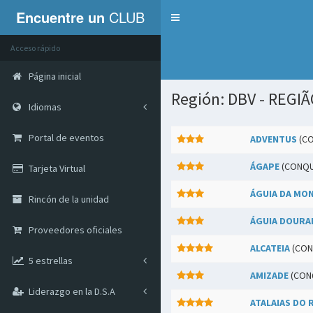
Encuentre un
CLUB
Servicios
Acceso rápido
Página inicial
Región: DBV - REGIÃ
Idiomas
Portal de eventos
ADVENTUS
(CO
ÁGAPE
(CONQU
Tarjeta Virtual
ÁGUIA DA MO
Rincón de la unidad
ÁGUIA DOURA
Proveedores oficiales
ALCATEIA
(CON
5 estrellas
AMIZADE
(CON
Liderazgo en la D.S.A
ATALAIAS DO 