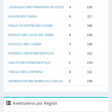
JOSIVALDO DBV PRIMAVERA DO LESTE
4
195
KELLEN DBV CUIABA
6
217
PAULO PIAGENTINI DBV CUIABÁ
5
348
RIVALDO DBV LUCAS RIO VERDE
4
186
ROCKELLY DBV CUIABA
4
166
RODRIGO DVB RONDONOPOLIS
5
223
SALETE DBV RONDONOPOLIS
5
159
THIAGO DBV CONFRESA
8
321
WANDERSON DBV BARRA DO GARÇAS
5
196
Aventureros por Región