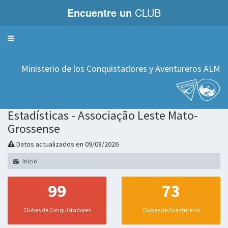
Encuentre un
CLUB
Servicios
Ministerio de los Conquistadores y Aventureros ALM
Estadísticas - Associação Leste Mato-
Grossense
Datos actualizados en 09/08/2026
Inicio
99
73
Clubes de Conquistadores
Clubes de Aventureros