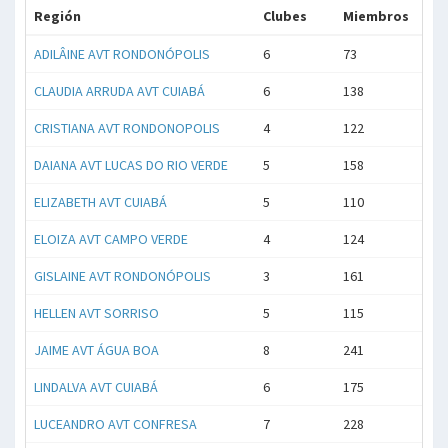
Región
Clubes
Miembros
ADILÂINE AVT RONDONÓPOLIS
6
73
CLAUDIA ARRUDA AVT CUIABÁ
6
138
CRISTIANA AVT RONDONOPOLIS
4
122
DAIANA AVT LUCAS DO RIO VERDE
5
158
ELIZABETH AVT CUIABÁ
5
110
ELOIZA AVT CAMPO VERDE
4
124
GISLAINE AVT RONDONÓPOLIS
3
161
HELLEN AVT SORRISO
5
115
JAIME AVT ÁGUA BOA
8
241
LINDALVA AVT CUIABÁ
6
175
LUCEANDRO AVT CONFRESA
7
228