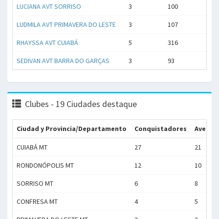
LUCIANA AVT SORRISO
3
100
LUDMILA AVT PRIMAVERA DO LESTE
3
107
RHAYSSA AVT CUIABÁ
5
316
SEDIVAN AVT BARRA DO GARÇAS
3
93
Clubes - 19 Ciudades destaque
Ciudad y Provincia/Departamento
Conquistadores
Aventu
CUIABÁ MT
27
21
RONDONÓPOLIS MT
12
10
SORRISO MT
6
8
CONFRESA MT
4
5