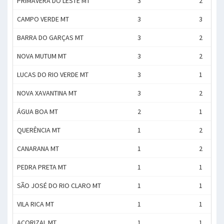
PRIMAVERA DO LESTE MT
3
2
CAMPO VERDE MT
3
3
BARRA DO GARÇAS MT
3
2
NOVA MUTUM MT
3
2
LUCAS DO RIO VERDE MT
3
1
NOVA XAVANTINA MT
3
2
ÁGUA BOA MT
2
1
QUERÊNCIA MT
1
2
CANARANA MT
1
2
PEDRA PRETA MT
1
1
SÃO JOSÉ DO RIO CLARO MT
1
1
VILA RICA MT
1
1
ACORIZAL MT
1
1