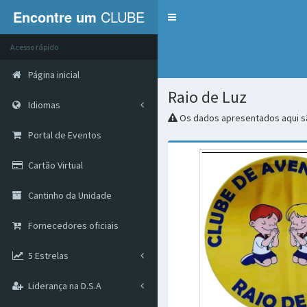
Encontre um
CLUBE
Menu
Acesso rápido
Página inicial
Raio de Luz
Idiomas
Os dados apresentados aqui sã
Portal de Eventos
Cartão Virtual
Cantinho da Unidade
Fornecedores oficiais
5 Estrelas
Liderança na D.S.A