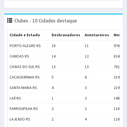
Clubes - 10 Cidades destaque
Cidade e Estado
Desbravadores
Aventureiros
Membr
PORTO ALEGRE RS
18
11
976
CANOAS RS
14
12
824
CAXIAS DO SUL RS
13
13
761
CACHOEIRINHA RS
5
6
319
SANTA MARIA RS
4
3
219
IJUÍ RS
1
2
148
FARROUPILHA RS
2
2
118
LAJEADO RS
2
4
116