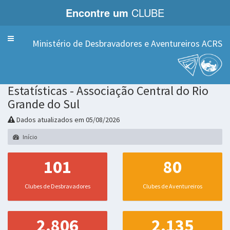
Encontre um
CLUBE
Menu
Ministério de Desbravadores e Aventureiros ACRS
Estatísticas - Associação Central do Rio
Grande do Sul
Dados atualizados em 05/08/2026
Início
101
80
Clubes de Desbravadores
Clubes de Aventureiros
2.806
2.135