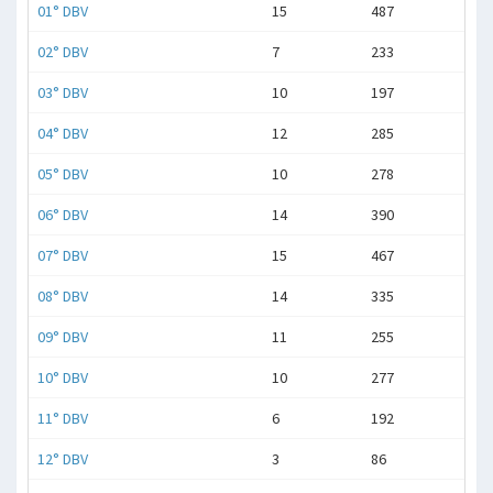
01° DBV
15
487
02° DBV
7
233
03° DBV
10
197
04° DBV
12
285
05° DBV
10
278
06° DBV
14
390
07° DBV
15
467
08° DBV
14
335
09° DBV
11
255
10° DBV
10
277
11° DBV
6
192
12° DBV
3
86