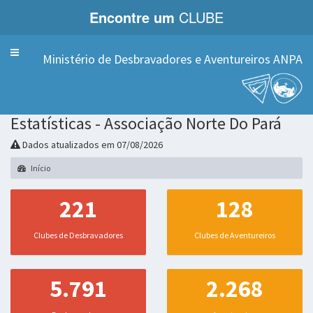
Encontre um
CLUBE
Menu
Ministério de Desbravadores e Aventureiros ANPA
Estatísticas - Associação Norte Do Pará
Dados atualizados em 07/08/2026
Início
221
128
Clubes de Desbravadores
Clubes de Aventureiros
5.791
2.268