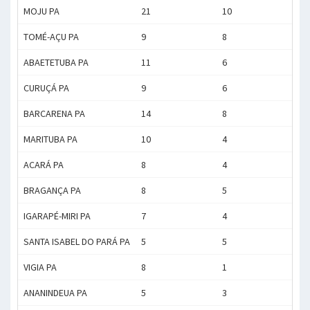
MOJU PA
21
10
617
TOMÉ-AÇU PA
9
8
415
ABAETETUBA PA
11
6
407
CURUÇÁ PA
9
6
401
BARCARENA PA
14
8
388
MARITUBA PA
10
4
354
ACARÁ PA
8
4
331
BRAGANÇA PA
8
5
322
IGARAPÉ-MIRI PA
7
4
273
SANTA ISABEL DO PARÁ PA
5
5
265
VIGIA PA
8
1
195
ANANINDEUA PA
5
3
173