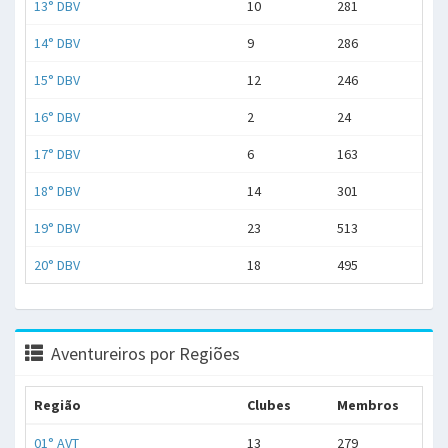
13° DBV
10
281
14° DBV
9
286
15° DBV
12
246
16° DBV
2
24
17° DBV
6
163
18° DBV
14
301
19° DBV
23
513
20° DBV
18
495
Aventureiros por Regiões
Região
Clubes
Membros
01° AVT
13
279