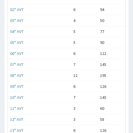
02° AVT
6
94
03° AVT
4
50
04° AVT
5
77
05° AVT
5
90
06° AVT
6
122
07° AVT
7
145
08° AVT
12
195
09° AVT
6
126
10° AVT
7
145
11° AVT
3
60
12ª AVT
3
58
13° AVT
6
126