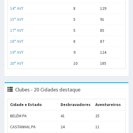
14° AVT
8
129
15° AVT
5
91
17° AVT
5
85
18° AVT
8
87
19° AVT
9
124
20° AVT
10
185
Clubes - 20 Cidades destaque
Cidade e Estado
Desbravadores
Aventureiros
Me
BELÉM PA
41
25
1.57
CASTANHAL PA
24
11
902