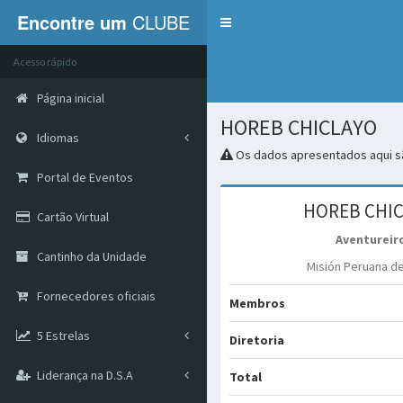
Encontre um
CLUBE
Menu
Acesso rápido
Página inicial
HOREB CHICLAYO
Idiomas
Os dados apresentados aqui sã
Portal de Eventos
HOREB CHI
Cartão Virtual
Aventureir
Cantinho da Unidade
Misión Peruana de
Fornecedores oficiais
Membros
5 Estrelas
Diretoria
Liderança na D.S.A
Total