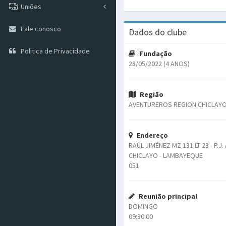
Uniões
Fale conosco
Dados do clube
Politica de Privacidade
Fundação
28/05/2022 (4 ANOS)
Região
AVENTUREROS REGION CHICLAY
Endereço
RAÚL JIMÉNEZ MZ 131 LT 23 - P.
CHICLAYO - LAMBAYEQUE
051
Reunião principal
DOMINGO
09:30:00