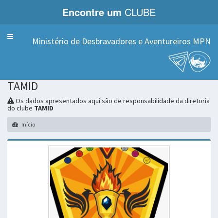
Encontre um
CLUBE
Menu
Ministério de Desbravadores e Aventureiros MPN
TAMID
Os dados apresentados aqui são de responsabilidade da diretoria
do clube
TAMID
Início