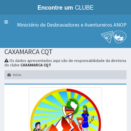
Encontre um
CLUBE
Menu
Ministério de Desbravadores e Aventureiros ANOP
CAXAMARCA CQT
Os dados apresentados aqui são de responsabilidade da diretoria
do clube
CAXAMARCA CQT
Início