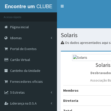
Encontre um
CLUBE
Menu
Acesso rápido
Página inicial
Solaris
Idiomas
Os dados apresentados aqui sã
Portal de Eventos
Cartão Virtual
Solaris
Cantinho da Unidade
Desbravado
Associação Ba
Fornecedores oficiais
Membros
5 Estrelas
Diretoria
Liderança na D.S.A
Total