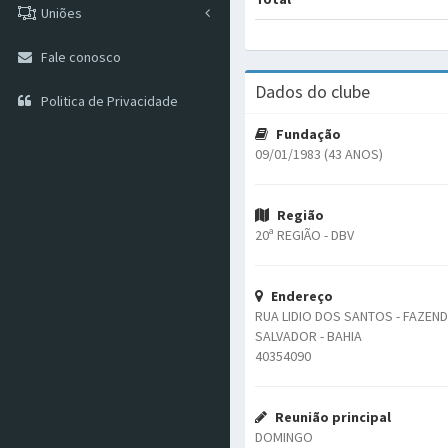
Uniões
Fale conosco
Dados do clube
Politica de Privacidade
Fundação
09/01/1983 (43 ANOS)
Região
20ª REGIÃO - DBV
Endereço
RUA LIDIO DOS SANTOS - FAZEN
SALVADOR - BAHIA
40354090
Reunião principal
DOMINGO