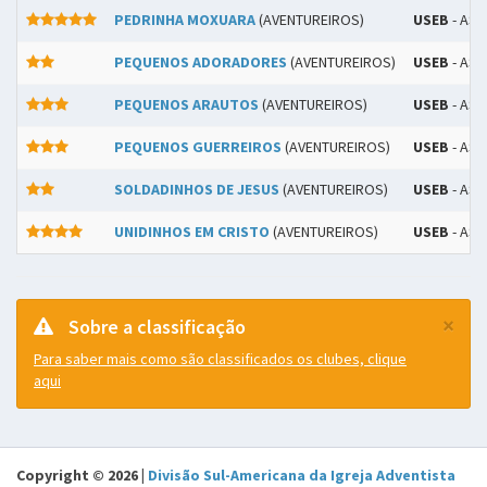
PEDRINHA MOXUARA
(AVENTUREIROS)
USEB
- ASS
PEQUENOS ADORADORES
(AVENTUREIROS)
USEB
- ASS
PEQUENOS ARAUTOS
(AVENTUREIROS)
USEB
- ASS
PEQUENOS GUERREIROS
(AVENTUREIROS)
USEB
- ASS
SOLDADINHOS DE JESUS
(AVENTUREIROS)
USEB
- ASS
UNIDINHOS EM CRISTO
(AVENTUREIROS)
USEB
- ASS
×
Sobre a classificação
Para saber mais como são classificados os clubes, clique
aqui
Copyright © 2026 |
Divisão Sul-Americana da Igreja Adventista