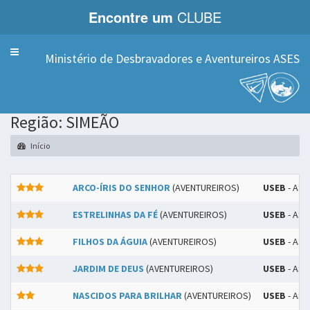
Encontre um
CLUBE
Menu
Ministério de Desbravadores e Aventureiros ASES
Região: SIMEÃO
Início
ARCO-ÍRIS DO SENHOR
(AVENTUREIROS)
USEB
- ASS
ESTRELINHAS DA FÉ
(AVENTUREIROS)
USEB
- ASS
FILHOS DA ÁGUIA
(AVENTUREIROS)
USEB
- ASS
JARDIM DE DEUS
(AVENTUREIROS)
USEB
- ASS
NASCIDOS PARA BRILHAR
(AVENTUREIROS)
USEB
- ASS