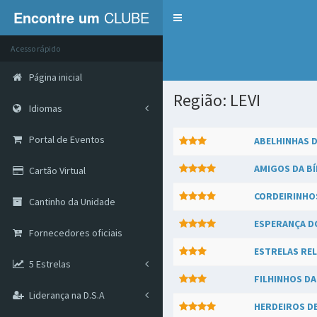
Encontre um
CLUBE
Menu
Acesso rápido
Página inicial
Região: LEVI
Idiomas
Portal de Eventos
ABELHINHAS 
AMIGOS DA BÍ
Cartão Virtual
CORDEIRINHO
Cantinho da Unidade
ESPERANÇA D
Fornecedores oficiais
ESTRELAS RE
5 Estrelas
FILHINHOS D
Liderança na D.S.A
HERDEIROS D