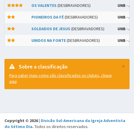
OS VALENTES
(DESBRAVADORES)
UNB
- A
PIONEIROS DA FÉ
(DESBRAVADORES)
UNB
- A
SOLDADOS DE JESUS
(DESBRAVADORES)
UNB
- A
UNIDOS NA FONTE
(DESBRAVADORES)
UNB
- A
×
Sobre a classificação
Para saber mais como são classificados os clubes, clique
aqui
Copyright © 2026 |
Divisão Sul-Americana da Igreja Adventista
do Sétimo Dia
.
Todos os direitos reservados.