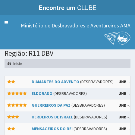
Encontre um
CLUBE
Menu
Ministério de Desbravadores e Aventureiros AMA
Região: R11 DBV
Início
DIAMANTES DO ADVENTO
(DESBRAVADORES)
UNB
- A
ELDORADO
(DESBRAVADORES)
UNB
- A
GUERREIROS DA PAZ
(DESBRAVADORES)
UNB
- A
HERDEIROS DE ISRAEL
(DESBRAVADORES)
UNB
- A
MENSAGEIROS DO REI
(DESBRAVADORES)
UNB
- A