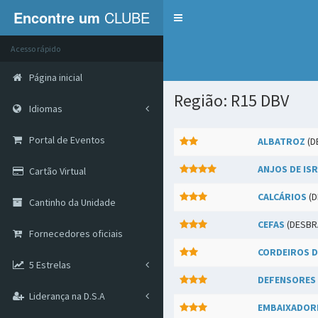
Encontre um
CLUBE
Menu
Acesso rápido
Página inicial
Região: R15 DBV
Idiomas
Portal de Eventos
ALBATROZ
(D
ANJOS DE IS
Cartão Virtual
CALCÁRIOS
(D
Cantinho da Unidade
CEFAS
(DESBR
Fornecedores oficiais
CORDEIROS D
5 Estrelas
DEFENSORES 
Liderança na D.S.A
EMBAIXADOR