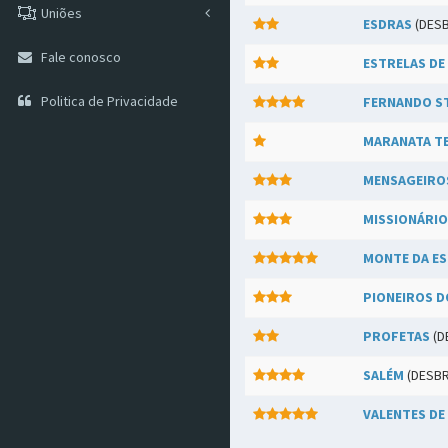
Uniões
ESDRAS
(DES
Fale conosco
ESTRELAS DE
Politica de Privacidade
FERNANDO S
MARANATA T
MENSAGEIROS
MISSIONÁRI
MONTE DA E
PIONEIROS 
PROFETAS
(D
SALÉM
(DESB
VALENTES DE