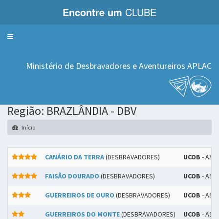
Encontre um
CLUBE
Menu
Ministério de Desbravadores e Aventureiros APLAC
Região: BRAZLÂNDIA - DBV
Início
CANÁRIO DA TERRA
(DESBRAVADORES)
UCOB
- ASS
FAISÃO DOURADO
(DESBRAVADORES)
UCOB
- ASS
GUERREIROS DE OURO
(DESBRAVADORES)
UCOB
- ASS
GUERREIROS DO MONTE
(DESBRAVADORES)
UCOB
- ASS