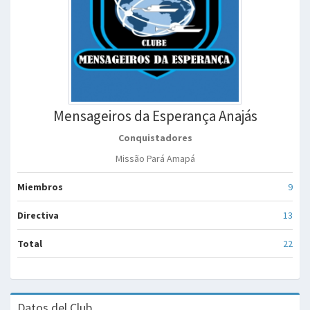
Mensageiros da Esperança Anajás
Conquistadores
Missão Pará Amapá
Miembros
9
Directiva
13
Total
22
Datos del Club