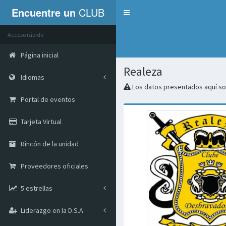
Encuentre un
CLUB
Servicios
Acceso rápido
Página inicial
Realeza
Idiomas
Los datos presentados aquí son
Portal de eventos
Tarjeta Virtual
Rincón de la unidad
Proveedores oficiales
5 estrellas
Liderazgo en la D.S.A