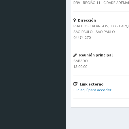
DBV - REGIÃO 11 - CIDADE ADEMA
Dirección
RUA DOS CALANGOS, 177 - PAR
SÃO PAULO - SÃO PAULO
04474-270
Reunión principal
SABADO
15:00:00
Link externo
Clic aquí para acceder