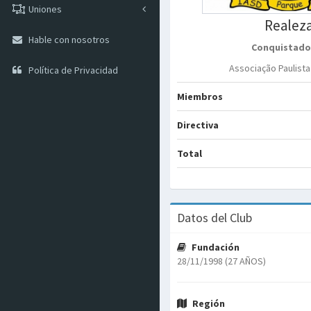
Uniones
Realez
Hable con nosotros
Conquistado
Associação Paulist
Política de Privacidad
Miembros
Directiva
Total
Datos del Club
Fundación
28/11/1998 (27 AÑOS)
Región