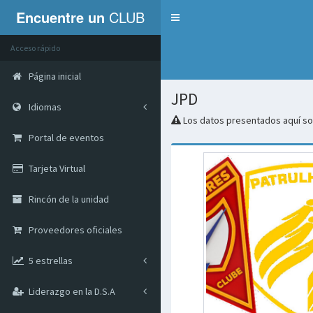
Encuentre un
CLUB
Servicios
Acceso rápido
Página inicial
JPD
Idiomas
Los datos presentados aquí son
Portal de eventos
Tarjeta Virtual
Rincón de la unidad
Proveedores oficiales
5 estrellas
Liderazgo en la D.S.A