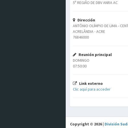
5ª REGIÃO DE DBV ANRA AC
Dirección
ANTÔNIO OLÍMPIO DE LIMA - CE
ACRELÂNDIA - ACRE
76846000
Reunión principal
DOMINGO
07:50:00
Link externo
Clic aquí para acceder
Copyright © 2026 |
División Sud