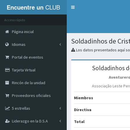
Encuentre un
CLUB
Servicios
Acceso rápido
Página inicial
Soldadinhos de Cris
Idiomas
Los datos presentados aquí son
Portal de eventos
Soldadinhos d
Tarjeta Virtual
Aventurer
Rincón de la unidad
Associação Leste Pe
Proveedores oficiales
Miembros
5 estrellas
Directiva
Liderazgo en la D.S.A
Total