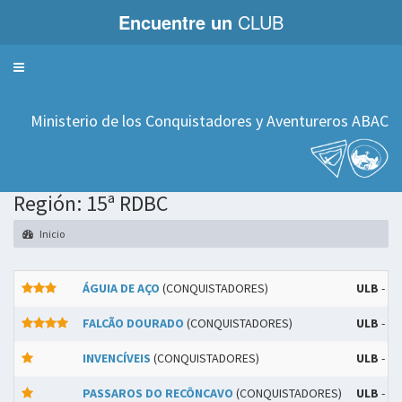
Encuentre un
CLUB
Servicios
Ministerio de los Conquistadores y Aventureros ABAC
Región: 15ª RDBC
Inicio
ÁGUIA DE AÇO
(CONQUISTADORES)
ULB
- A
FALCÃO DOURADO
(CONQUISTADORES)
ULB
- A
INVENCÍVEIS
(CONQUISTADORES)
ULB
- A
PASSAROS DO RECÔNCAVO
(CONQUISTADORES)
ULB
- A