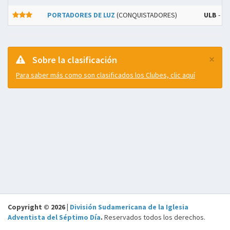
PORTADORES DE LUZ
(CONQUISTADORES)
ULB
- A
×
Sobre la clasificación
Para saber más como son clasificados los Clubes, clic aquí
Copyright © 2026 |
División Sudamericana de la Iglesia
Adventista del Séptimo Día
.
Reservados todos los derechos.