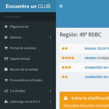
Encuentre un
CLUB
Servicios
Acceso rápido
Página inicial
Región: 49ª RDBC
Idiomas
Portal de eventos
ÁGUIAS CELEST
ARARAS
(CONQU
Tarjeta Virtual
GUARDIÕES DA 
Rincón de la unidad
GUARDIÕES DA 
Proveedores oficiales
5 estrellas
Sobre la clasificaci
Liderazgo en la D.S.A
Para saber más como son clasifi