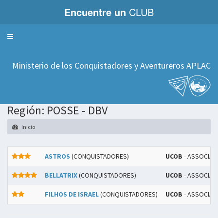
Encuentre un
CLUB
Servicios
Ministerio de los Conquistadores y Aventureros APLAC
Región: POSSE - DBV
Inicio
ASTROS
(CONQUISTADORES)
UCOB
- ASSOCIAÇ
BELLATRIX
(CONQUISTADORES)
UCOB
- ASSOCIAÇ
FILHOS DE ISRAEL
(CONQUISTADORES)
UCOB
- ASSOCIAÇ