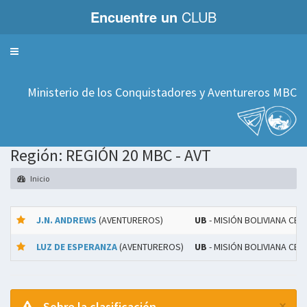
Encuentre un
CLUB
Servicios
Ministerio de los Conquistadores y Aventureros MBC
Región: REGIÓN 20 MBC - AVT
Inicio
J.N. ANDREWS
(AVENTUREROS)
UB
- MISIÓN BOLIVIANA CEN
LUZ DE ESPERANZA
(AVENTUREROS)
UB
- MISIÓN BOLIVIANA CEN
×
Sobre la clasificación