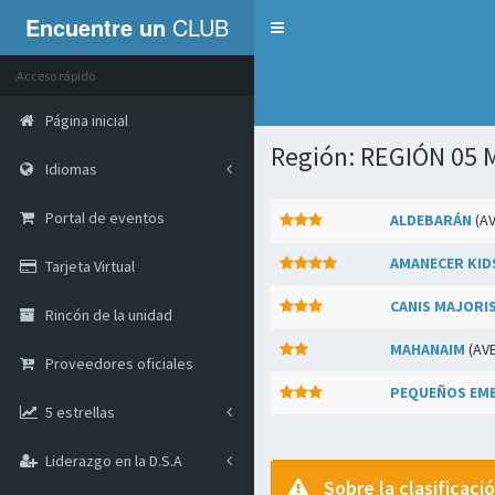
Encuentre un
CLUB
Servicios
Acceso rápido
Página inicial
Región: REGIÓN 05 
Idiomas
Portal de eventos
ALDEBARÁN
(A
AMANECER KID
Tarjeta Virtual
CANIS MAJORI
Rincón de la unidad
MAHANAIM
(AV
Proveedores oficiales
PEQUEÑOS EM
5 estrellas
Liderazgo en la D.S.A
Sobre la clasificaci