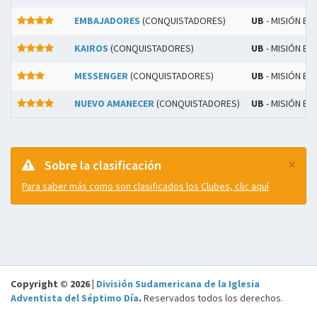
EMBAJADORES
(CONQUISTADORES)
UB
- MISIÓN BO
KAIROS
(CONQUISTADORES)
UB
- MISIÓN BO
MESSENGER
(CONQUISTADORES)
UB
- MISIÓN BO
NUEVO AMANECER
(CONQUISTADORES)
UB
- MISIÓN BO
×
Sobre la clasificación
Para saber más como son clasificados los Clubes, clic aquí
Copyright © 2026 |
División Sudamericana de la Iglesia
Adventista del Séptimo Día
.
Reservados todos los derechos.