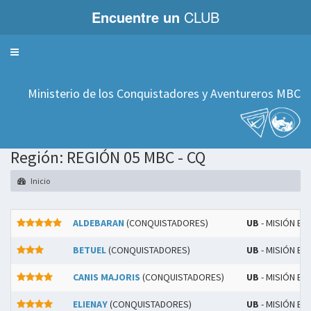
Encuentre un
CLUB
Servicios
Ministerio de los Conquistadores y Aventureros MBC
Región: REGIÓN 05 MBC - CQ
Inicio
ALDEBARAN
(CONQUISTADORES)
UB
- MISIÓN BO
BETUEL
(CONQUISTADORES)
UB
- MISIÓN BO
CANIS MAJORIS
(CONQUISTADORES)
UB
- MISIÓN BO
ELIENAY
(CONQUISTADORES)
UB
- MISIÓN BO